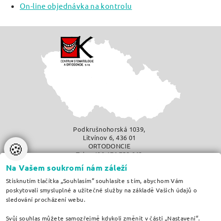
On-line objednávka na kontrolu
Podkrušnohorská 1039,
Litvínov 6, 436 01
🍪
ORTODONCIE
Tel.: +420 476 753 063
info@zubar-rovnatka.cz
Na Vašem soukromí nám záleží
vytvořilo
Anawe
Stisknutím tlačítka „Souhlasím“ souhlasíte s tím, abychom Vám
Informace pro stomatology
poskytovali smysluplné a užitečné služby na základě Vašich údajů o
Slovníček pojmů
sledování procházení webu.
Odkazy
Mapa serveru
Svůj souhlas můžete samozřejmě kdykoli změnit v části „Nastavení“.
ZPRACOVÁNÍ OSOBNÍCH ÚDAJŮ