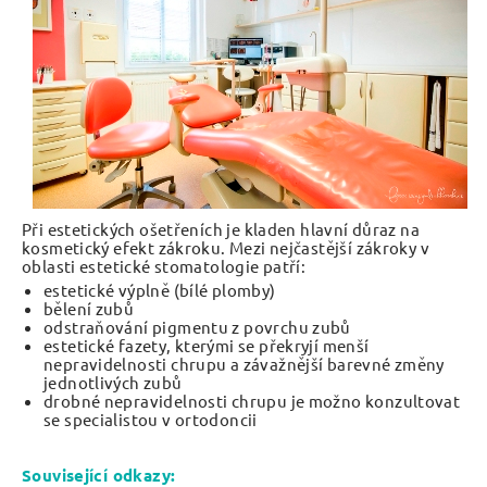
Při estetických ošetřeních je kladen hlavní důraz na
kosmetický efekt zákroku. Mezi nejčastější zákroky v
oblasti estetické stomatologie patří:
estetické výplně (bílé plomby)
bělení zubů
odstraňování pigmentu z povrchu zubů
estetické fazety, kterými se překryjí menší
nepravidelnosti chrupu a závažnější barevné změny
jednotlivých zubů
drobné nepravidelnosti chrupu je možno konzultovat
se specialistou v ortodoncii
Související odkazy: