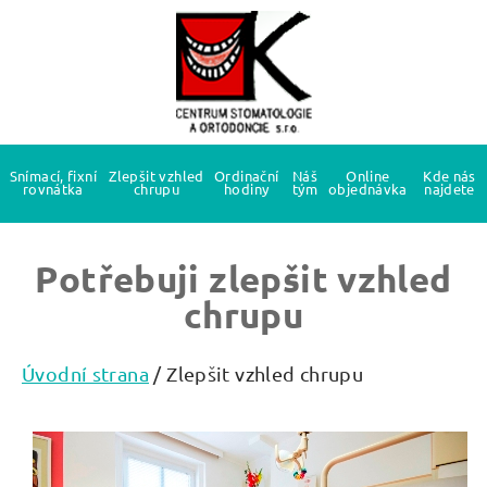
Snímací, fixní
Zlepšit vzhled
Ordinační
Náš
Online
Kde nás
rovnátka
chrupu
hodiny
tým
objednávka
najdete
Potřebuji zlepšit vzhled
chrupu
Úvodní strana
/ Zlepšit vzhled chrupu