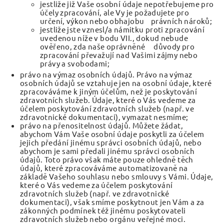
jestliže již Vaše osobní údaje nepotřebujeme pro
účely zpracování, ale Vy je požadujete pro
určení, výkon nebo obhajobu právních nároků;
jestliže jste vznesl/a námitku proti zpracování
uvedenou níže v bodu VII., dokud nebude
ověřeno, zda naše oprávněné důvody pro
zpracování převažují nad Vašimi zájmy nebo
právy a svobodami;
právo na výmaz osobních údajů. Právo na výmaz
osobních údajů se vztahuje jen na osobní údaje, které
zpracováváme k jiným účelům, než je poskytování
zdravotních služeb. Údaje, které o Vás vedeme za
účelem poskytování zdravotních služeb (např. ve
zdravotnické dokumentaci), vymazat nesmíme;
právo na přenositelnost údajů. Můžete žádat,
abychom Vám Vaše osobní údaje poskytli za účelem
jejich předání jinému správci osobních údajů, nebo
abychom je sami předali jinému správci osobních
údajů. Toto právo však máte pouze ohledně těch
údajů, které zpracováváme automatizovaně na
základě Vašeho souhlasu nebo smlouvy s Vámi. Údaje,
které o Vás vedeme za účelem poskytování
zdravotních služeb (např. ve zdravotnické
dokumentaci), však smíme poskytnout jen Vám a za
zákonných podmínek též jinému poskytovateli
zdravotních služeb nebo orgánu veřejné moci.