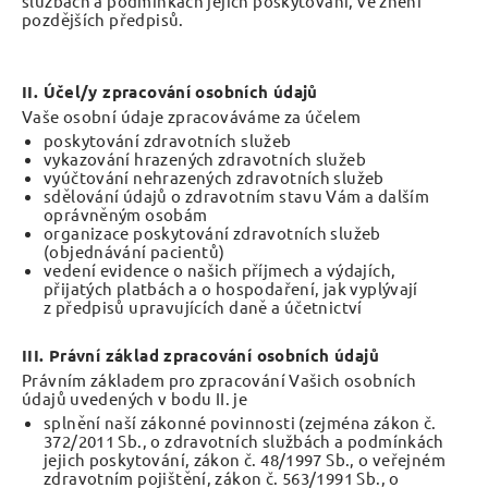
službách a podmínkách jejich poskytování, ve znění
pozdějších předpisů.
II. Účel/y zpracování osobních údajů
Vaše osobní údaje zpracováváme za účelem
poskytování zdravotních služeb
vykazování hrazených zdravotních služeb
vyúčtování nehrazených zdravotních služeb
sdělování údajů o zdravotním stavu Vám a dalším
oprávněným osobám
organizace poskytování zdravotních služeb
(objednávání pacientů)
vedení evidence o našich příjmech a výdajích,
přijatých platbách a o hospodaření, jak vyplývají
z předpisů upravujících daně a účetnictví
III. Právní základ zpracování osobních údajů
Právním základem pro zpracování Vašich osobních
údajů uvedených v bodu II. je
splnění naší zákonné povinnosti (zejména zákon č.
372/2011 Sb., o zdravotních službách a podmínkách
jejich poskytování, zákon č. 48/1997 Sb., o veřejném
zdravotním pojištění, zákon č. 563/1991 Sb., o