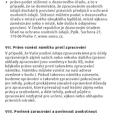
právo podat stížnost u dozorového úřadu, a to v
případě, že se domníváte, že zpracováním osobních
údajů dochází k porušení právních předpisů o ochraně
osobních údajů. Stížnost můžete podat u dozorového
úřadu v místě svého obvyklého bydliště, místě výkonu
zaměstnání nebo v místě, kde došlo k údajnému
porušení. V České republice je dozorovým úřadem
Úřad na ochranu osobních údajů, Pplk. Sochora 27,
170 00 Praha 7, www.uoou.cz.
VII. Právo vznést námitku proti zpracování
V případě, že Vaše osobní údaje zpracováváme pro účely
oprávněných zájmů našich nebo někoho dalšího (právní
základy zpracování jsou uvedeny v bodu III), máte
kdykoliv právo vznést proti takovému zpracování
námitku. Námitku můžete vznést na naší adrese
uvedené v bodu I. Pokud takovou námitku vznesete,
budeme oprávněni v takovém zpracování pokračovat
jen tehdy, pokud prokážeme závažné oprávněné důvody
pro zpracování, které převažují nad Vašimi zájmy nebo
právy a svobodami, a dále tehdy, pokud půjde o
zpracování nezbytné pro určení, výkon nebo obhajobu
právních nároků.
VIII. Povinné zpracování a povinnost poskytnout