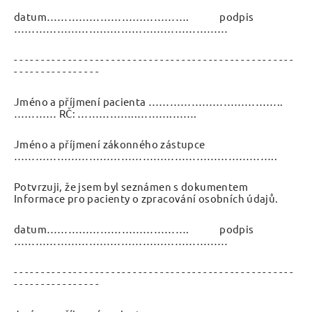
datum…………………………………. podpis
……………………………………………………
- - - - - - - - - - - - - - - - - - - - - - - - - - - - - - - - - - - - - - - - - - - - - - - - - - - -
- - - - - - - - - - - - - - - -
Jméno a příjmení pacienta ………………………………..
………… RČ: ……………..……….…….
Jméno a příjmení zákonného zástupce
………………………………………………………………..
Potvrzuji, že jsem byl seznámen s dokumentem
Informace pro pacienty o zpracování osobních údajů.
datum…………………………………. podpis
……………………………………………………
- - - - - - - - - - - - - - - - - - - - - - - - - - - - - - - - - - - - - - - - - - - - - - - - - - - -
- - - - - - - - - - - - - - - -