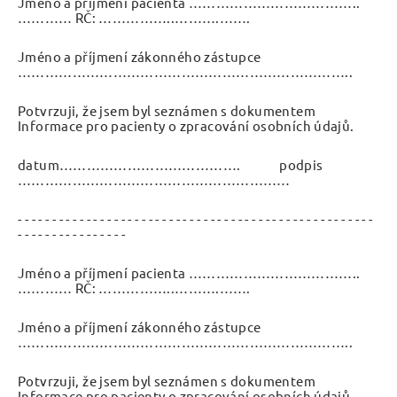
Jméno a příjmení pacienta ………………………………..
………… RČ: ……………..……….…….
Jméno a příjmení zákonného zástupce
………………………………………………………………..
Potvrzuji, že jsem byl seznámen s dokumentem
Informace pro pacienty o zpracování osobních údajů.
datum…………………………………. podpis
……………………………………………………
- - - - - - - - - - - - - - - - - - - - - - - - - - - - - - - - - - - - - - - - - - - - - - - - - - - -
- - - - - - - - - - - - - - - -
Jméno a příjmení pacienta ………………………………..
………… RČ: ……………..……….…….
Jméno a příjmení zákonného zástupce
………………………………………………………………..
Potvrzuji, že jsem byl seznámen s dokumentem
Informace pro pacienty o zpracování osobních údajů.