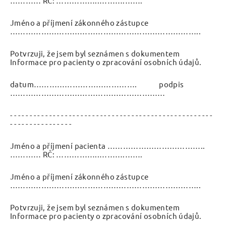
………… RČ: ……………..……….…….
Jméno a příjmení zákonného zástupce
………………………………………………………………..
Potvrzuji, že jsem byl seznámen s dokumentem
Informace pro pacienty o zpracování osobních údajů.
datum…………………………………. podpis
……………………………………………………
- - - - - - - - - - - - - - - - - - - - - - - - - - - - - - - - - - - - - - - - - - - - - - - - - - - -
- - - - - - - - - - - - - - - -
Jméno a příjmení pacienta ………………………………..
………… RČ: ……………..……….…….
Jméno a příjmení zákonného zástupce
………………………………………………………………..
Potvrzuji, že jsem byl seznámen s dokumentem
Informace pro pacienty o zpracování osobních údajů.