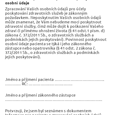
osobní údaje
Zpracování Vašich osobních údajů pro účely
poskytování zdravotních služeb je zákonným
požadavkem. Neposkytnutím Vašich osobních údajů
může znamenat, že Vám nebudeme moci poskytnout
zdravotní služby, čímž může dojít k poškození Vašeho
zdraví či přímému ohrožení života (§ 41 odst.1 písm. d)
zákona č. 372/2011 Sb., o zdravotních službách a
podmínkách jejich poskytování). Povinnost poskytnout
osobní údaje pacienta se týká i jeho zákonného
zástupce nebo opatrovníka (§ 41 odst. 2 zákona č.
372/2011 Sb., o zdravotních službách a podmínkách
jejich poskytování).
Jméno a příjmení pacienta ………………………………..
………… RČ: ……………..……….…….
Jméno a příjmení zákonného zástupce
………………………………………………………………..
Potvrzuji, že jsem byl seznámen s dokumentem
Informace pro pacienty o zpracování osobních údajů.