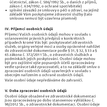
účetnictví, zákon č. 586/1992 Sb., o daních z příjmů,
zákon č. 634/1992, o ochraně spotřebitele)
splnění závazků ze smlouvy o péči o zdraví, na jejímž
základě Vám poskytujeme zdravotní služby (tato
smlouva nemusí být uzavřena písemně)
IV. Příjemci osobních údajů
Příjemci Vašich osobních údajů mohou v souladu s
ustanoveními právních předpisů v konkrétních
případech kromě Vás být: poskytovatel zdravotních
služeb, orgány veřejné moci a osoby oprávněné nahlížet
do zdravotnické dokumentace podle § 31, § 32, § 33 a §
65 zákona č. 372/2011 Sb., o zdravotních službách a
podmínkách jejich poskytování. Osobní údaje mohou
být pro zajištění výše popsaných účelů zpracovávány
vedle správce také zpracovateli, a to na základě smluv o
zpracování osobních údajů uzavřených v souladu s
obecným nařízením o ochraně osobních údajů.
Vaše osobní údaje nepředáváme do zahraničí.
V. Doba zpracování osobních údajů
Osobní údaje obsažené ve zdravotnické dokumentaci
jsou zpracovávány po dobu stanovenou vyhláškou č.
98/2012 Sb., o zdravotnické dokumentaci. Osobní údaje