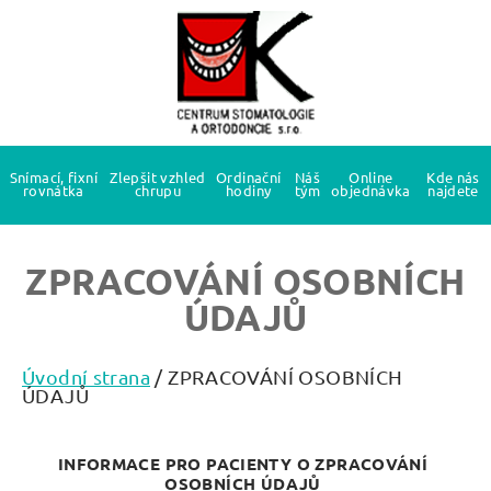
Snímací, fixní
Zlepšit vzhled
Ordinační
Náš
Online
Kde nás
rovnátka
chrupu
hodiny
tým
objednávka
najdete
ZPRACOVÁNÍ OSOBNÍCH
ÚDAJŮ
Úvodní strana
/ ZPRACOVÁNÍ OSOBNÍCH
ÚDAJŮ
INFORMACE PRO PACIENTY O ZPRACOVÁNÍ
OSOBNÍCH ÚDAJŮ