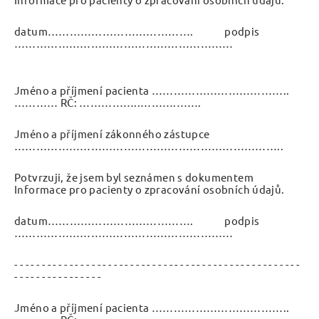
datum…………………………………. podpis
……………………………………………………
Jméno a příjmení pacienta ………………………………..
………… RČ: ……………..……….…….
Jméno a příjmení zákonného zástupce
………………………………………………………………..
Potvrzuji, že jsem byl seznámen s dokumentem
Informace pro pacienty o zpracování osobních údajů.
datum…………………………………. podpis
……………………………………………………
- - - - - - - - - - - - - - - - - - - - - - - - - - - - - - - - - - - - - - - - - - - - - - - - - - - -
- - - - - - - - - - - - - - - -
Jméno a příjmení pacienta ………………………………..